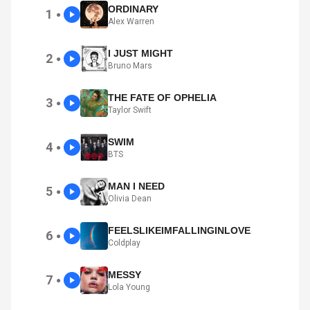
ORDINARY
1
●
Alex Warren
I JUST MIGHT
2
●
Bruno Mars
THE FATE OF OPHELIA
3
●
Taylor Swift
SWIM
4
●
BTS
MAN I NEED
5
●
Olivia Dean
FEELSLIKEIMFALLINGINLOVE
6
●
Coldplay
MESSY
7
●
Lola Young