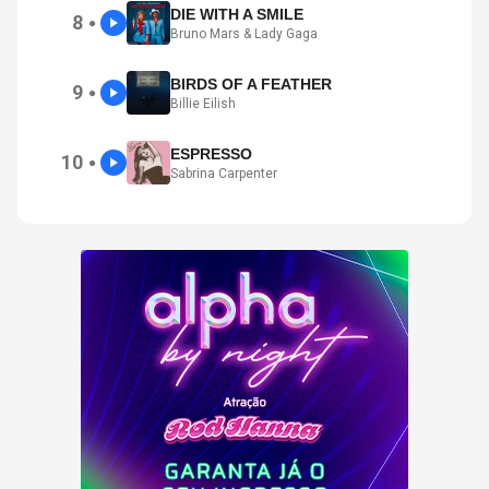
DIE WITH A SMILE
8
●
Bruno Mars & Lady Gaga
BIRDS OF A FEATHER
9
●
Billie Eilish
ESPRESSO
10
●
Sabrina Carpenter