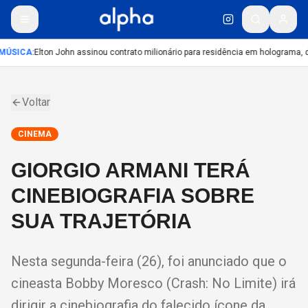
MÚSICA
:
Elton John assinou contrato milionário para residência em holograma, di
Voltar
CINEMA
GIORGIO ARMANI TERÁ
CINEBIOGRAFIA SOBRE
SUA TRAJETÓRIA
Nesta segunda-feira (26), foi anunciado que o
cineasta Bobby Moresco (Crash: No Limite) irá
dirigir a cinebiografia do falecido ícone da