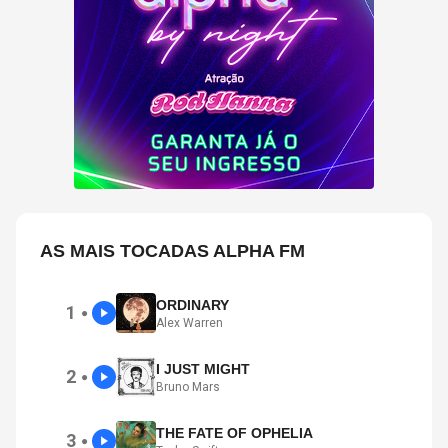
AS MAIS TOCADAS ALPHA FM
ORDINARY
1
●
Alex Warren
I JUST MIGHT
2
●
Bruno Mars
THE FATE OF OPHELIA
3
●