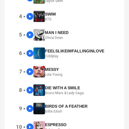
Taylor Swift
SWIM
4
●
BTS
MAN I NEED
5
●
Olivia Dean
FEELSLIKEIMFALLINGINLOVE
6
●
Coldplay
MESSY
7
●
Lola Young
DIE WITH A SMILE
8
●
Bruno Mars & Lady Gaga
BIRDS OF A FEATHER
9
●
Billie Eilish
ESPRESSO
10
●