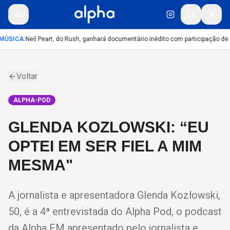
MÚSICA
:
Neil Peart, do Rush, ganhará documentário inédito com participação de
Voltar
ALPHA-POD
GLENDA KOZLOWSKI: “EU
OPTEI EM SER FIEL A MIM
MESMA"
A jornalista e apresentadora Glenda Kozlowski,
50, é a 4ª entrevistada do Alpha Pod, o podcast
da Alpha FM apresentado pelo jornalista e