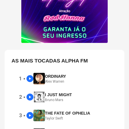
AS MAIS TOCADAS ALPHA FM
ORDINARY
1
●
Alex Warren
I JUST MIGHT
2
●
Bruno Mars
THE FATE OF OPHELIA
3
●
Taylor Swift