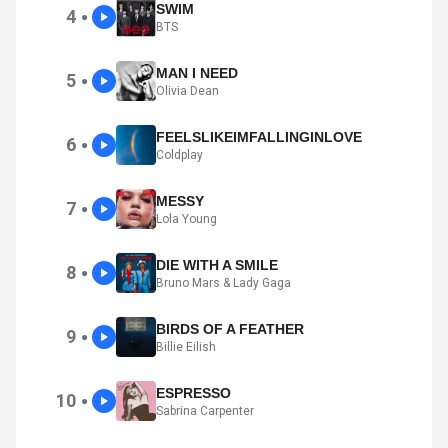
SWIM
4
●
BTS
MAN I NEED
5
●
Olivia Dean
FEELSLIKEIMFALLINGINLOVE
6
●
Coldplay
MESSY
7
●
Lola Young
DIE WITH A SMILE
8
●
Bruno Mars & Lady Gaga
BIRDS OF A FEATHER
9
●
Billie Eilish
ESPRESSO
10
●
Sabrina Carpenter