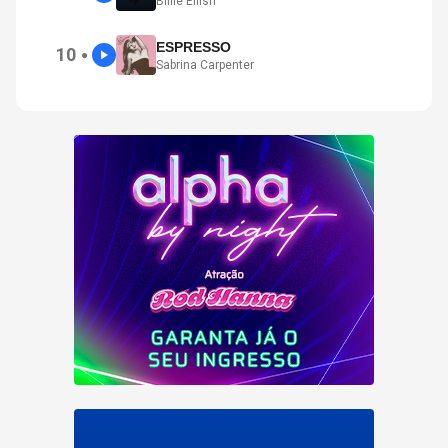
Billie Eilish
ESPRESSO
10
●
Sabrina Carpenter