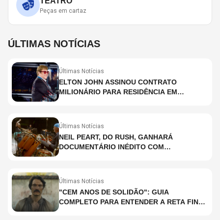
TEATRO
Peças em cartaz
ÚLTIMAS NOTÍCIAS
Últimas Notícias
ELTON JOHN ASSINOU CONTRATO
MILIONÁRIO PARA RESIDÊNCIA EM
HOLOGRAMA, DIZ SITE
Últimas Notícias
NEIL PEART, DO RUSH, GANHARÁ
DOCUMENTÁRIO INÉDITO COM
PARTICIPAÇÃO DE CHAD SMITH, STEWART
COPELAND E DANNY CAREY
Últimas Notícias
"CEM ANOS DE SOLIDÃO": GUIA
COMPLETO PARA ENTENDER A RETA FINAL
DA ADAPTAÇÃO DA NETFLIX