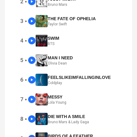
2
●
Bruno Mars
THE FATE OF OPHELIA
3
●
Taylor Swift
SWIM
4
●
BTS
MAN I NEED
5
●
Olivia Dean
FEELSLIKEIMFALLINGINLOVE
6
●
Coldplay
MESSY
7
●
Lola Young
DIE WITH A SMILE
8
●
Bruno Mars & Lady Gaga
BIRDS OF A FEATHER