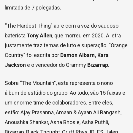
limitada de 7 polegadas.
“The Hardest Thing” abre com a voz do saudoso
baterista
Tony Allen
, que morreu em 2020. A letra
justamente traz temas de luto e superação. “Orange
Country” foi escrita por
Damon Albarn, Kara
Jackson
e o vencedor do Grammy
Bizarrap
.
Sobre “The Mountain”, este representa o nono
álbum de estúdio do grupo. Ao todo, são 15 faixas e
um enorme time de colaboradores. Entre eles,
estão: Ajay Prasanna, Amaan & Ayaan Ali Bangash,
Anoushka Shankar, Asha Bhosle, Asha Puthli,
Bizarrap, Black Thought, Gruff Rhys, IDLES, Jalen