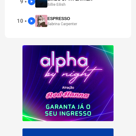
9
●
Billie Eilish
ESPRESSO
10
●
Sabrina Carpenter