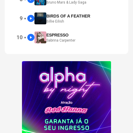
Bruno Mars & Lady Gaga
BIRDS OF A FEATHER
9
●
Billie Eilish
ESPRESSO
10
●
Sabrina Carpenter