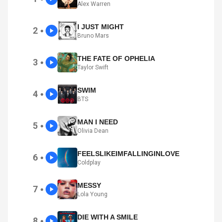
Alex Warren
I JUST MIGHT
2
●
Bruno Mars
THE FATE OF OPHELIA
3
●
Taylor Swift
SWIM
4
●
BTS
MAN I NEED
5
●
Olivia Dean
FEELSLIKEIMFALLINGINLOVE
6
●
Coldplay
MESSY
7
●
Lola Young
DIE WITH A SMILE
8
●