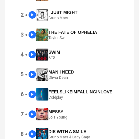
I JUST MIGHT
2
●
Bruno Mars
THE FATE OF OPHELIA
3
●
Taylor Swift
SWIM
4
●
BTS
MAN I NEED
5
●
Olivia Dean
FEELSLIKEIMFALLINGINLOVE
6
●
Coldplay
MESSY
7
●
Lola Young
DIE WITH A SMILE
8
●
Bruno Mars & Lady Gaga