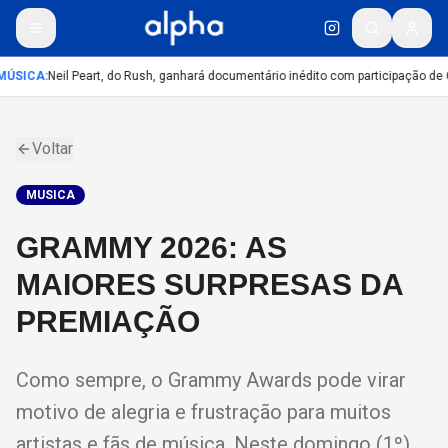
ÚSICA
:
Neil Peart, do Rush, ganhará documentário inédito com participação de 
Voltar
MUSICA
GRAMMY 2026: AS
MAIORES SURPRESAS DA
PREMIAÇÃO
Como sempre, o Grammy Awards pode virar
motivo de alegria e frustração para muitos
artistas e fãs de música. Neste domingo (1º),