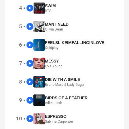
SWIM
4
●
BTS
MAN I NEED
5
●
Olivia Dean
FEELSLIKEIMFALLINGINLOVE
6
●
Coldplay
MESSY
7
●
Lola Young
DIE WITH A SMILE
8
●
Bruno Mars & Lady Gaga
BIRDS OF A FEATHER
9
●
Billie Eilish
ESPRESSO
10
●
Sabrina Carpenter