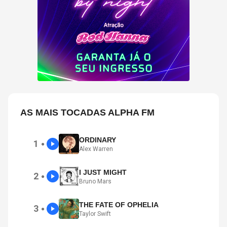
AS MAIS TOCADAS ALPHA FM
ORDINARY
1
●
Alex Warren
I JUST MIGHT
2
●
Bruno Mars
THE FATE OF OPHELIA
3
●
Taylor Swift