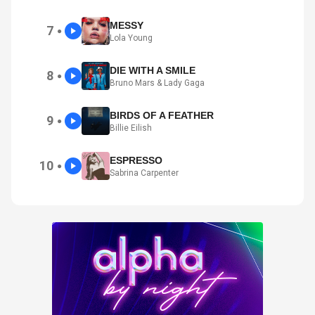
MESSY
7
●
Lola Young
DIE WITH A SMILE
8
●
Bruno Mars & Lady Gaga
BIRDS OF A FEATHER
9
●
Billie Eilish
ESPRESSO
10
●
Sabrina Carpenter