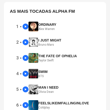
AS MAIS TOCADAS ALPHA FM
ORDINARY
1
●
Alex Warren
I JUST MIGHT
2
●
Bruno Mars
THE FATE OF OPHELIA
3
●
Taylor Swift
SWIM
4
●
BTS
MAN I NEED
5
●
Olivia Dean
FEELSLIKEIMFALLINGINLOVE
6
●
Coldplay