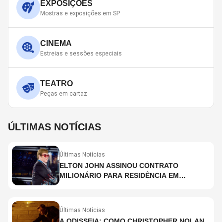
EXPOSIÇÕES
Mostras e exposições em SP
CINEMA
Estreias e sessões especiais
TEATRO
Peças em cartaz
ÚLTIMAS NOTÍCIAS
Últimas Notícias
ELTON JOHN ASSINOU CONTRATO
MILIONÁRIO PARA RESIDÊNCIA EM
HOLOGRAMA, DIZ SITE
Últimas Notícias
A ODISSEIA: COMO CHRISTOPHER NOLAN