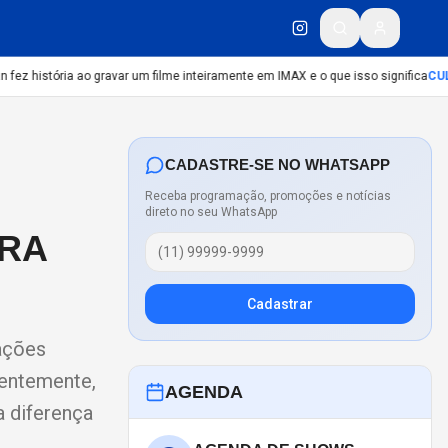
ez história ao gravar um filme inteiramente em IMAX e o que isso significa
CULT
CADASTRE-SE NO WHATSAPP
Receba programação, promoções e notícias
direto no seu WhatsApp
IRA
Cadastrar
tações
centemente,
AGENDA
a diferença