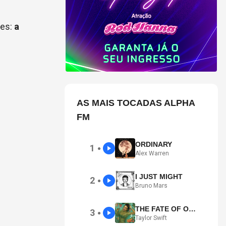
res:
a
AS MAIS TOCADAS ALPHA
FM
ORDINARY
1
●
Alex Warren
I JUST MIGHT
2
●
Bruno Mars
THE FATE OF OPHELIA
3
●
Taylor Swift