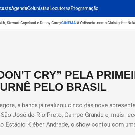
casts
Agenda
Colunistas
Locutoras
Programação
h, Stewart Copeland e Danny Carey
CINEMA
:
A Odisseia: como Christopher Nolan f
DON’T CRY” PELA PRIME
TURNÊ PELO BRASIL
agora, a banda já realizou cinco das nove apresen
o, São José do Rio Preto, Campo Grande e, mais re
 no Estádio Kléber Andrade, o show contou com um