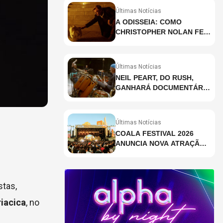
Últimas Notícias
A ODISSEIA: COMO
CHRISTOPHER NOLAN FEZ
HISTÓRIA AO GRAVAR UM
FILME INTEIRAMENTE EM
IMAX E O QUE ISSO
Últimas Notícias
SIGNIFICA
NEIL PEART, DO RUSH,
GANHARÁ DOCUMENTÁRIO
INÉDITO COM
PARTICIPAÇÃO DE CHAD
SMITH, STEWART
Últimas Notícias
COPELAND E DANNY
COALA FESTIVAL 2026
CAREY
ANUNCIA NOVA ATRAÇÃO;
VEJA QUEM
stas,
iacica
, no