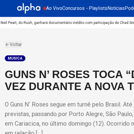
Ao Vivo
Concursos
Playlists
Notícias
Pod
il Peart, do Rush, ganhará documentário inédito com participação de Chad Smit
Voltar
MUSICA
GUNS N’ ROSES TOCA “
VEZ DURANTE A NOVA 
O Guns N’ Roses segue em turnê pelo Brasil. Até 
previstas, passando por Porto Alegre, São Paul
em Cariacica, no último domingo (12). Ocorrido
em relação […]