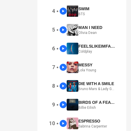
SWIM
4
●
BTS
MAN I NEED
5
●
Olivia Dean
FEELSLIKEIMFALLINGINLOVE
6
●
Coldplay
MESSY
7
●
Lola Young
DIE WITH A SMILE
8
●
Bruno Mars & Lady Gaga
BIRDS OF A FEATHER
9
●
Billie Eilish
ESPRESSO
10
●
Sabrina Carpenter