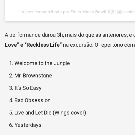
Um post compartilhado por Slash Mania Brazil 🇧🇷 (@slashm
A performance durou 3h, mais do que as anteriores, e c
Love” e “Reckless Life”
na excursão. O repertório comp
Welcome to the Jungle
Mr. Brownstone
It’s So Easy
Bad Obsession
Live and Let Die (Wings cover)
Yesterdays