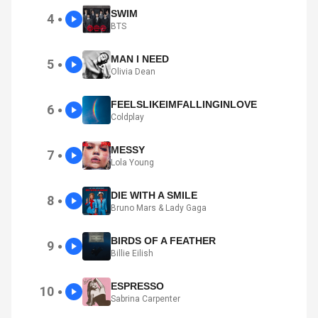
SWIM
4
●
BTS
MAN I NEED
5
●
Olivia Dean
FEELSLIKEIMFALLINGINLOVE
6
●
Coldplay
MESSY
7
●
Lola Young
DIE WITH A SMILE
8
●
Bruno Mars & Lady Gaga
BIRDS OF A FEATHER
9
●
Billie Eilish
ESPRESSO
10
●
Sabrina Carpenter