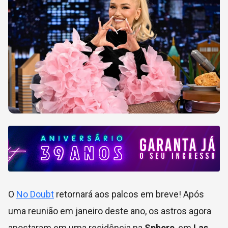
O
No Doubt
retornará aos palcos em breve! Após
uma reunião em janeiro deste ano, os astros agora
apostaram em uma residência na
Sphere
, em
Las