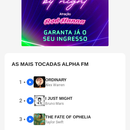
AS MAIS TOCADAS ALPHA FM
ORDINARY
1
●
Alex Warren
I JUST MIGHT
2
●
Bruno Mars
THE FATE OF OPHELIA
3
●
Taylor Swift