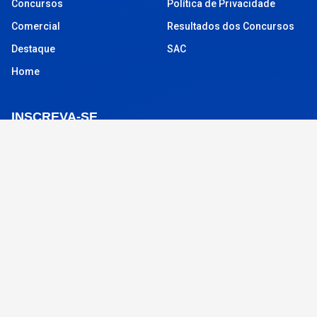
Concursos
Política de Privacidade
Comercial
Resultados dos Concursos
Destaque
SAC
Home
INSCREVA-SE
Para receber atualizações por e-mail da ALPHA FM
Seu endereço de e-mail
INSCREVA-SE
© 2026 Alpha FM
Todos os direitos reservados