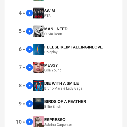
SWIM
4
●
BTS
MAN I NEED
5
●
Olivia Dean
FEELSLIKEIMFALLINGINLOVE
6
●
Coldplay
MESSY
7
●
Lola Young
DIE WITH A SMILE
8
●
Bruno Mars & Lady Gaga
BIRDS OF A FEATHER
9
●
Billie Eilish
ESPRESSO
10
●
Sabrina Carpenter