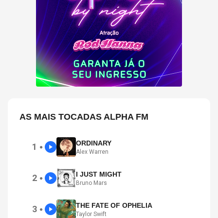
AS MAIS TOCADAS ALPHA FM
ORDINARY
1
●
Alex Warren
I JUST MIGHT
2
●
Bruno Mars
THE FATE OF OPHELIA
3
●
Taylor Swift