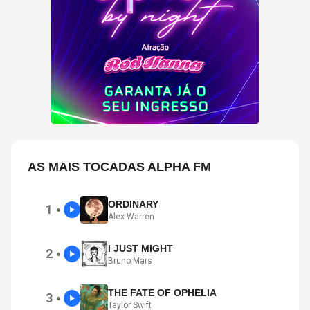
AS MAIS TOCADAS ALPHA FM
ORDINARY
1
●
Alex Warren
I JUST MIGHT
2
●
Bruno Mars
THE FATE OF OPHELIA
3
●
Taylor Swift