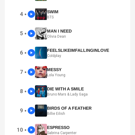
SWIM
4
●
BTS
MAN I NEED
5
●
Olivia Dean
FEELSLIKEIMFALLINGINLOVE
6
●
Coldplay
MESSY
7
●
Lola Young
DIE WITH A SMILE
8
●
Bruno Mars & Lady Gaga
BIRDS OF A FEATHER
9
●
Billie Eilish
ESPRESSO
10
●
Sabrina Carpenter