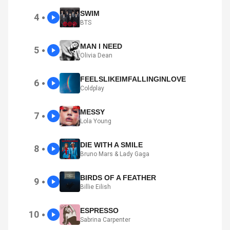
SWIM
4
●
BTS
MAN I NEED
5
●
Olivia Dean
FEELSLIKEIMFALLINGINLOVE
6
●
Coldplay
MESSY
7
●
Lola Young
DIE WITH A SMILE
8
●
Bruno Mars & Lady Gaga
BIRDS OF A FEATHER
9
●
Billie Eilish
ESPRESSO
10
●
Sabrina Carpenter