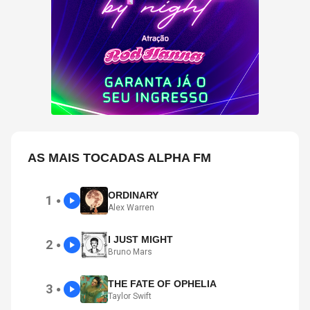
AS MAIS TOCADAS ALPHA FM
ORDINARY
1
●
Alex Warren
I JUST MIGHT
2
●
Bruno Mars
THE FATE OF OPHELIA
3
●
Taylor Swift