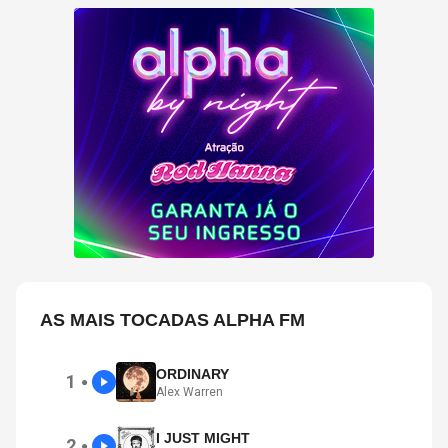
AS MAIS TOCADAS ALPHA FM
ORDINARY
1
●
Alex Warren
I JUST MIGHT
2
●