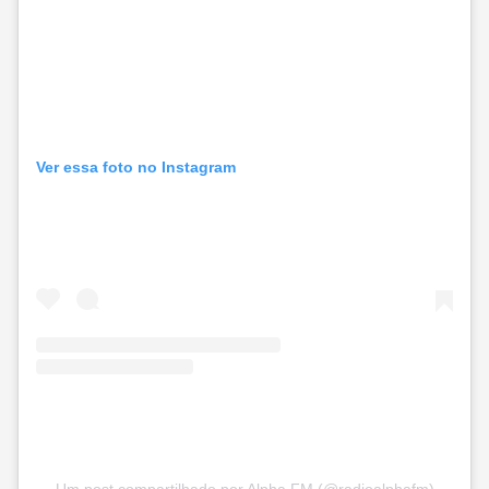
Ver essa foto no Instagram
Um post compartilhado por Alpha FM (@radioalphafm)