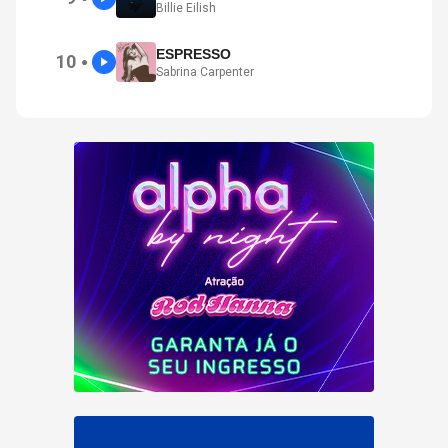
Billie Eilish
ESPRESSO
10
●
Sabrina Carpenter