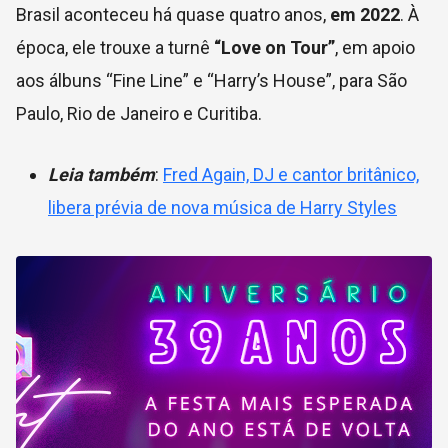
Brasil aconteceu há quase quatro anos,
em 2022
. À
época, ele trouxe a turnê
“Love on Tour”
, em apoio
aos álbuns “Fine Line” e “Harry’s House”, para São
Paulo, Rio de Janeiro e Curitiba.
Leia também
:
Fred Again, DJ e cantor britânico,
libera prévia de nova música de Harry Styles