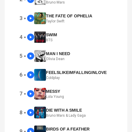
Bruno Mars
THE FATE OF OPHELIA
3
●
Taylor Swift
SWIM
4
●
BTS
MAN I NEED
5
●
Olivia Dean
FEELSLIKEIMFALLINGINLOVE
6
●
Coldplay
MESSY
7
●
Lola Young
DIE WITH A SMILE
8
●
Bruno Mars & Lady Gaga
BIRDS OF A FEATHER
9
●