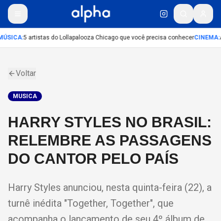
ÚSICA
:
5 artistas do Lollapalooza Chicago que você precisa conhecer
CINEMA
:
A
Voltar
MUSICA
HARRY STYLES NO BRASIL:
RELEMBRE AS PASSAGENS
DO CANTOR PELO PAÍS
Harry Styles anunciou, nesta quinta-feira (22), a
turnê inédita "Together, Together", que
acompanha o lançamento de seu 4º álbum de