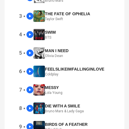
Bruno Mars
THE FATE OF OPHELIA
3
●
Taylor Swift
SWIM
4
●
BTS
MAN I NEED
5
●
Olivia Dean
FEELSLIKEIMFALLINGINLOVE
6
●
Coldplay
MESSY
7
●
Lola Young
DIE WITH A SMILE
8
●
Bruno Mars & Lady Gaga
BIRDS OF A FEATHER
9
●