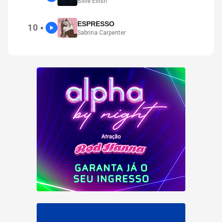
Billie Eilish
ESPRESSO
10
●
Sabrina Carpenter