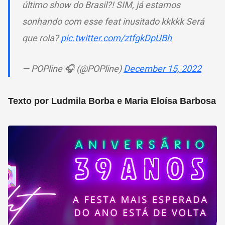
último show do Brasil?! SIM, já estamos
sonhando com esse feat inusitado kkkkk Será
que rola?
pic.twitter.com/ztfgkDpUBh
— POPline 🎧 (@POPline)
December 15, 2022
Texto por Ludmila Borba e Maria Eloísa Barbosa