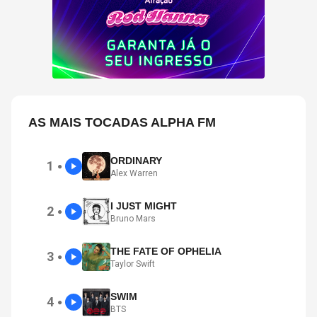
AS MAIS TOCADAS ALPHA FM
ORDINARY
1
●
Alex Warren
I JUST MIGHT
2
●
Bruno Mars
THE FATE OF OPHELIA
3
●
Taylor Swift
SWIM
4
●
BTS