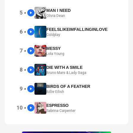
MAN I NEED
5
●
Olivia Dean
FEELSLIKEIMFALLINGINLOVE
6
●
Coldplay
MESSY
7
●
Lola Young
DIE WITH A SMILE
8
●
Bruno Mars & Lady Gaga
BIRDS OF A FEATHER
9
●
Billie Eilish
ESPRESSO
10
●
Sabrina Carpenter