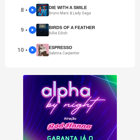
DIE WITH A SMILE
8
●
Bruno Mars & Lady Gaga
BIRDS OF A FEATHER
9
●
Billie Eilish
ESPRESSO
10
●
Sabrina Carpenter