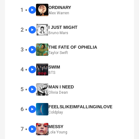
ORDINARY
1
●
Alex Warren
I JUST MIGHT
2
●
Bruno Mars
THE FATE OF OPHELIA
3
●
Taylor Swift
SWIM
4
●
BTS
MAN I NEED
5
●
Olivia Dean
FEELSLIKEIMFALLINGINLOVE
6
●
Coldplay
MESSY
7
●
Lola Young