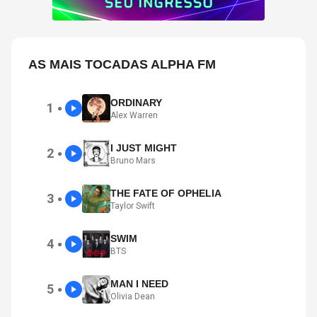
AS MAIS TOCADAS ALPHA FM
ORDINARY
1
●
Alex Warren
I JUST MIGHT
2
●
Bruno Mars
THE FATE OF OPHELIA
3
●
Taylor Swift
SWIM
4
●
BTS
MAN I NEED
5
●
Olivia Dean