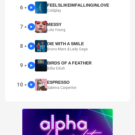
FEELSLIKEIMFALLINGINLOVE
6
●
Coldplay
MESSY
7
●
Lola Young
DIE WITH A SMILE
8
●
Bruno Mars & Lady Gaga
BIRDS OF A FEATHER
9
●
Billie Eilish
ESPRESSO
10
●
Sabrina Carpenter