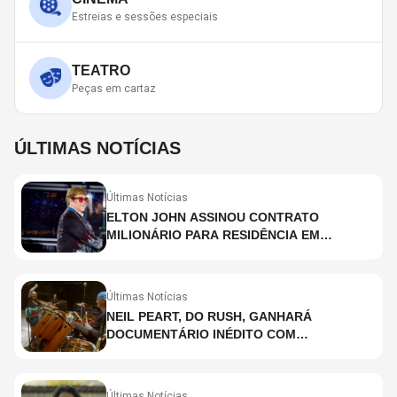
Estreias e sessões especiais
TEATRO
Peças em cartaz
ÚLTIMAS NOTÍCIAS
Últimas Notícias
ELTON JOHN ASSINOU CONTRATO
MILIONÁRIO PARA RESIDÊNCIA EM
HOLOGRAMA, DIZ SITE
Últimas Notícias
NEIL PEART, DO RUSH, GANHARÁ
DOCUMENTÁRIO INÉDITO COM
PARTICIPAÇÃO DE CHAD SMITH, STEWART
COPELAND E DANNY CAREY
Últimas Notícias