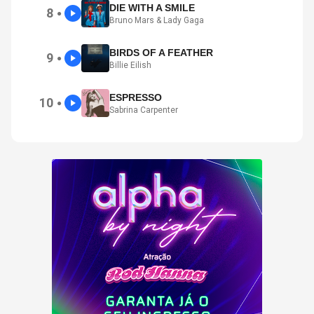
DIE WITH A SMILE
8
●
Bruno Mars & Lady Gaga
BIRDS OF A FEATHER
9
●
Billie Eilish
ESPRESSO
10
●
Sabrina Carpenter