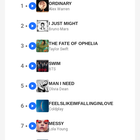
ORDINARY
1
●
Alex Warren
I JUST MIGHT
2
●
Bruno Mars
THE FATE OF OPHELIA
3
●
Taylor Swift
SWIM
4
●
BTS
MAN I NEED
5
●
Olivia Dean
FEELSLIKEIMFALLINGINLOVE
6
●
Coldplay
MESSY
7
●
Lola Young