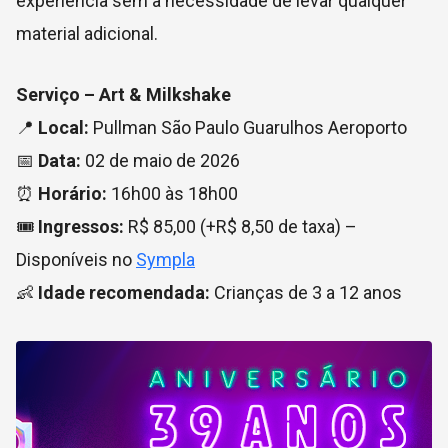
experiência sem a necessidade de levar qualquer
material adicional.
Serviço – Art & Milkshake
📍
Local:
Pullman São Paulo Guarulhos Aeroporto
📅
Data:
02 de maio de 2026
⏰
Horário:
16h00 às 18h00
🎟️
Ingressos:
R$ 85,00 (+R$ 8,50 de taxa) –
Disponíveis no
Sympla
👶
Idade recomendada:
Crianças de 3 a 12 anos