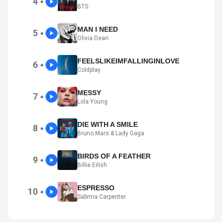
4
●
BTS
MAN I NEED
5
●
Olivia Dean
FEELSLIKEIMFALLINGINLOVE
6
●
Coldplay
MESSY
7
●
Lola Young
DIE WITH A SMILE
8
●
Bruno Mars & Lady Gaga
BIRDS OF A FEATHER
9
●
Billie Eilish
ESPRESSO
10
●
Sabrina Carpenter