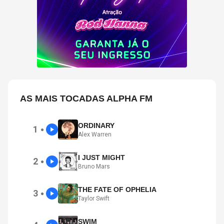
AS MAIS TOCADAS ALPHA FM
ORDINARY
1
●
Alex Warren
I JUST MIGHT
2
●
Bruno Mars
THE FATE OF OPHELIA
3
●
Taylor Swift
SWIM