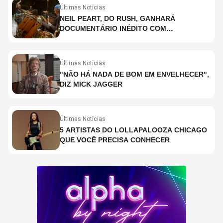
Últimas Notícias
NEIL PEART, DO RUSH, GANHARÁ
DOCUMENTÁRIO INÉDITO COM
PARTICIPAÇÃO DE CHAD SMITH, STEWART
COPELAND E DANNY CAREY
Últimas Notícias
"NÃO HÁ NADA DE BOM EM ENVELHECER",
DIZ MICK JAGGER
Últimas Notícias
5 ARTISTAS DO LOLLAPALOOZA CHICAGO
QUE VOCÊ PRECISA CONHECER