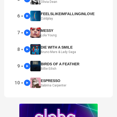
Olivia Dean
FEELSLIKEIMFALLINGINLOVE
6
●
Coldplay
MESSY
7
●
Lola Young
DIE WITH A SMILE
8
●
Bruno Mars & Lady Gaga
BIRDS OF A FEATHER
9
●
Billie Eilish
ESPRESSO
10
●
Sabrina Carpenter