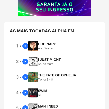
AS MAIS TOCADAS ALPHA FM
ORDINARY
1
●
Alex Warren
I JUST MIGHT
2
●
Bruno Mars
THE FATE OF OPHELIA
3
●
Taylor Swift
SWIM
4
●
BTS
MAN I NEED
5
●