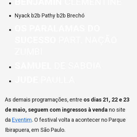
BENJAMIN
CLEMENTINE
Nyack b2b Pathy b2b Brechó
OS PARALAMAS DO
SUCESSO
PART. NAÇÃO
ZUMBI
SAMUEL
DE SABOIA
JUDE
PAULLA
As demais programações, entre
os dias 21, 22 e 23
de maio, seguem com ingressos à venda
no site
da
Eventim
. O festival volta a acontecer no Parque
Ibirapuera, em São Paulo.