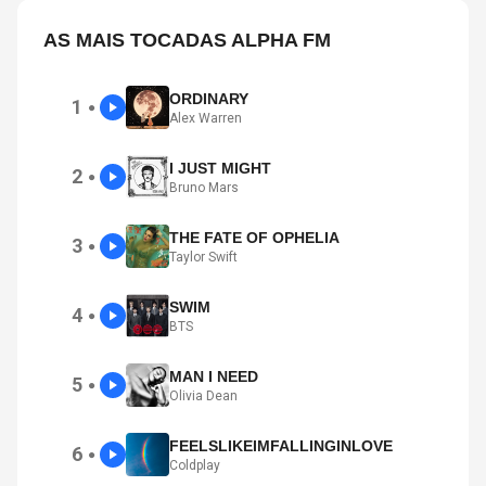
AS MAIS TOCADAS ALPHA FM
ORDINARY
1
●
Alex Warren
I JUST MIGHT
2
●
Bruno Mars
THE FATE OF OPHELIA
3
●
Taylor Swift
SWIM
4
●
BTS
MAN I NEED
5
●
Olivia Dean
FEELSLIKEIMFALLINGINLOVE
6
●
Coldplay