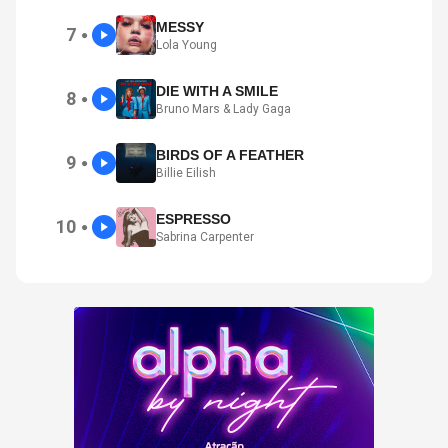
MESSY
7
●
Lola Young
DIE WITH A SMILE
8
●
Bruno Mars & Lady Gaga
BIRDS OF A FEATHER
9
●
Billie Eilish
ESPRESSO
10
●
Sabrina Carpenter