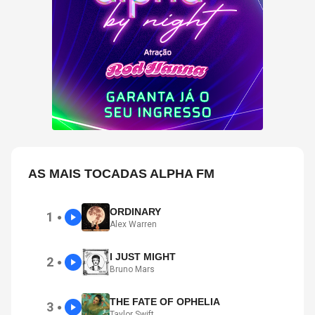
AS MAIS TOCADAS ALPHA FM
ORDINARY
1
●
Alex Warren
I JUST MIGHT
2
●
Bruno Mars
THE FATE OF OPHELIA
3
●
Taylor Swift