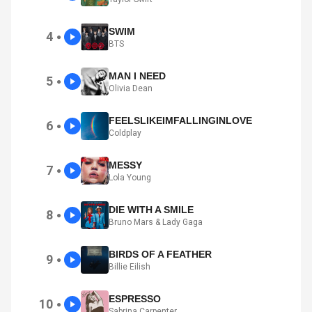
SWIM
4
●
BTS
MAN I NEED
5
●
Olivia Dean
FEELSLIKEIMFALLINGINLOVE
6
●
Coldplay
MESSY
7
●
Lola Young
DIE WITH A SMILE
8
●
Bruno Mars & Lady Gaga
BIRDS OF A FEATHER
9
●
Billie Eilish
ESPRESSO
10
●
Sabrina Carpenter