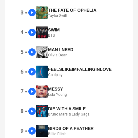
THE FATE OF OPHELIA
3
●
Taylor Swift
SWIM
4
●
BTS
MAN I NEED
5
●
Olivia Dean
FEELSLIKEIMFALLINGINLOVE
6
●
Coldplay
MESSY
7
●
Lola Young
DIE WITH A SMILE
8
●
Bruno Mars & Lady Gaga
BIRDS OF A FEATHER
9
●
Billie Eilish