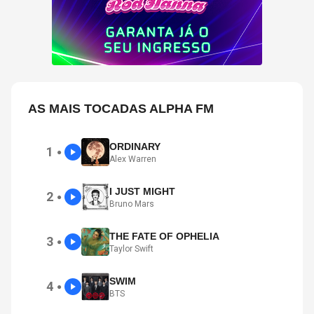
AS MAIS TOCADAS ALPHA FM
ORDINARY
1
●
Alex Warren
I JUST MIGHT
2
●
Bruno Mars
THE FATE OF OPHELIA
3
●
Taylor Swift
SWIM
4
●
BTS