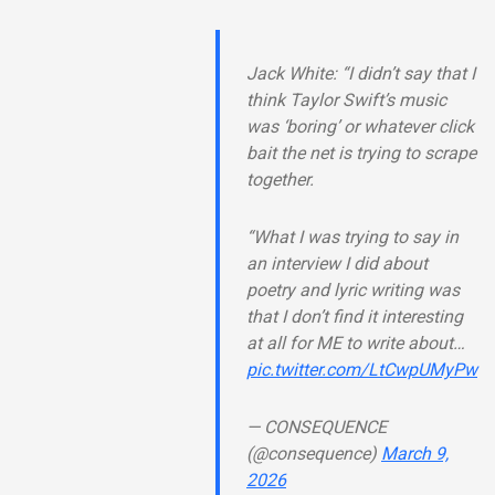
Jack White: “I didn’t say that I
think Taylor Swift’s music
was ‘boring’ or whatever click
bait the net is trying to scrape
together.
“What I was trying to say in
an interview I did about
poetry and lyric writing was
that I don’t find it interesting
at all for ME to write about…
pic.twitter.com/LtCwpUMyPw
— CONSEQUENCE
(@consequence)
March 9,
2026