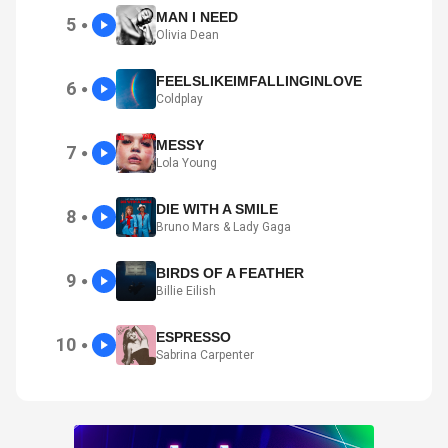
MAN I NEED
5
●
Olivia Dean
FEELSLIKEIMFALLINGINLOVE
6
●
Coldplay
MESSY
7
●
Lola Young
DIE WITH A SMILE
8
●
Bruno Mars & Lady Gaga
BIRDS OF A FEATHER
9
●
Billie Eilish
ESPRESSO
10
●
Sabrina Carpenter