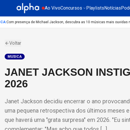
Ao Vivo
Concursos
Playlists
Notícias
Pod
A
:
Com presença de Michael Jackson, descubra as 10 músicas mais ouvidas no mu
Voltar
MUSICA
JANET JACKSON INSTI
2026
Janet Jackson decidiu encerrar o ano provocand
uma pequena retrospectiva dos últimos meses e 
que haverá uma "grata surpresa" em 2026. "Eu sint
complementar: "Mas acho que todos […]