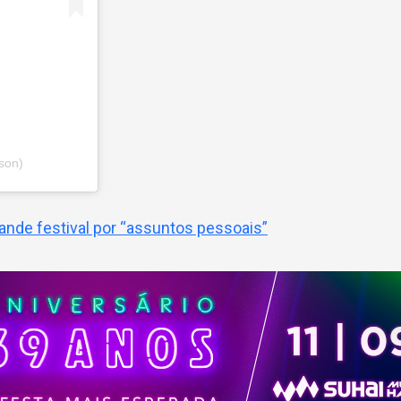
son)
nde festival por “assuntos pessoais”