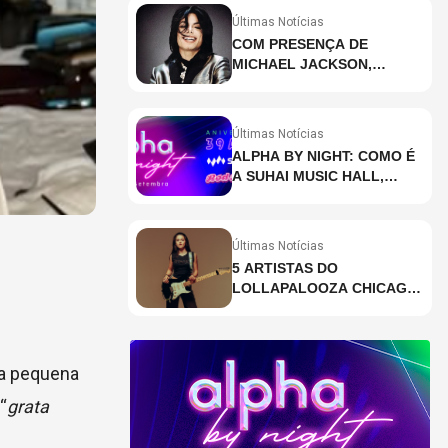
Últimas Notícias
COM PRESENÇA DE
MICHAEL JACKSON,
DESCUBRA AS 10 MÚSICAS
MAIS OUVIDAS NO MUNDO
ATUALMENTE (DE 26 DE
Últimas Notícias
JUNHO A 2 DE JULHO)
ALPHA BY NIGHT: COMO É
A SUHAI MUSIC HALL,
CASA DE EVENTOS DE
DESTAQUE EM SÃO
PAULO?
Últimas Notícias
5 ARTISTAS DO
LOLLAPALOOZA CHICAGO
QUE VOCÊ PRECISA
CONHECER
ma pequena
“
grata