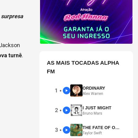
 surpresa
 Jackson
ova turnê
.
AS MAIS TOCADAS ALPHA
FM
ORDINARY
1
●
Alex Warren
I JUST MIGHT
2
●
Bruno Mars
THE FATE OF OPHELIA
3
●
Taylor Swift