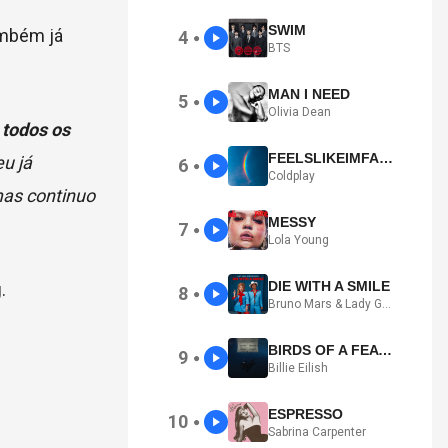
SWIM
ambém já
4
●
BTS
MAN I NEED
5
●
Olivia Dean
 todos os
FEELSLIKEIMFALLINGINLOVE
eu já
6
●
Coldplay
mas continuo
MESSY
7
●
Lola Young
DIE WITH A SMILE
g
.
8
●
Bruno Mars & Lady Gaga
BIRDS OF A FEATHER
9
●
Billie Eilish
ESPRESSO
10
●
Sabrina Carpenter