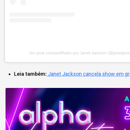
Um post compartilhado por Janet Jackson (@janetjack
Leia também:
Janet Jackson cancela show em gra