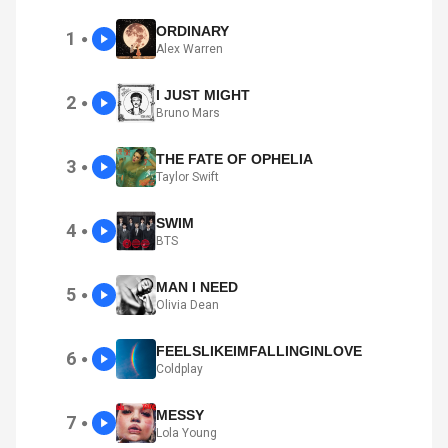
ORDINARY
1
●
Alex Warren
I JUST MIGHT
2
●
Bruno Mars
THE FATE OF OPHELIA
3
●
Taylor Swift
SWIM
4
●
BTS
MAN I NEED
5
●
Olivia Dean
FEELSLIKEIMFALLINGINLOVE
6
●
Coldplay
MESSY
7
●
Lola Young