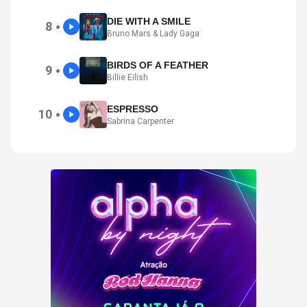
DIE WITH A SMILE
8
●
Bruno Mars & Lady Gaga
BIRDS OF A FEATHER
9
●
Billie Eilish
ESPRESSO
10
●
Sabrina Carpenter