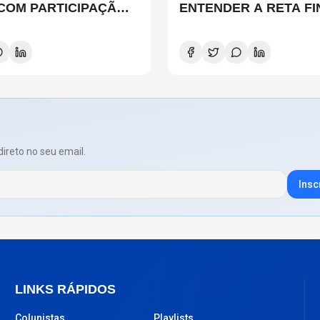
 COM PARTICIPAÇÃO
ENTENDER A RETA FI
 SMITH, STEWART
ADAPTAÇÃO DA NETF
D E DANNY CAREY
direto no seu email.
Insc
LINKS RÁPIDOS
Colunistas
Playlists