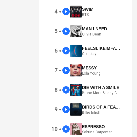
SWIM
4
●
BTS
MAN I NEED
5
●
Olivia Dean
FEELSLIKEIMFALLINGINLOVE
6
●
Coldplay
MESSY
7
●
Lola Young
DIE WITH A SMILE
8
●
Bruno Mars & Lady Gaga
BIRDS OF A FEATHER
9
●
Billie Eilish
ESPRESSO
10
●
Sabrina Carpenter