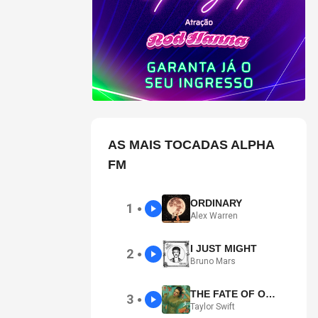
AS MAIS TOCADAS ALPHA
FM
ORDINARY
1
●
Alex Warren
I JUST MIGHT
2
●
Bruno Mars
THE FATE OF OPHELIA
3
●
Taylor Swift