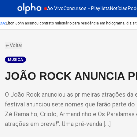
Ao Vivo
Concursos
Playlists
Notícias
Pod
A
:
Elton John assinou contrato milionário para residência em holograma, diz site
Voltar
MUSICA
JOÃO ROCK ANUNCIA P
O João Rock anunciou as primeiras atrações da e
festival anunciou sete nomes que farão parte do 
Zé Ramalho, Criolo, Armandinho e Os Paralamas
atrações em breve!". Uma pré-venda […]