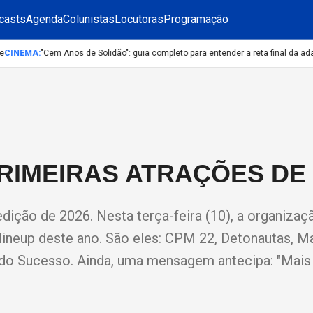
casts
Agenda
Colunistas
Locutoras
Programação
CINEMA
:
"Cem Anos de Solidão": guia completo para entender a reta final da adapt
RIMEIRAS ATRAÇÕES DE 
dição de 2026. Nesta terça-feira (10), a organizaç
lineup deste ano. São eles: CPM 22, Detonautas, Ma
 do Sucesso. Ainda, uma mensagem antecipa: "Mais