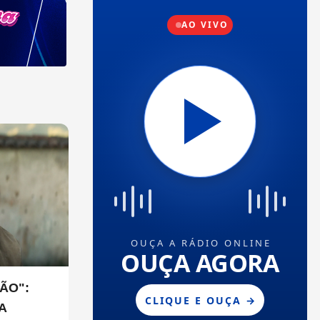
ÃO":
A