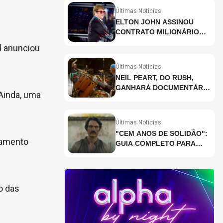
Últimas Notícias
ELTON JOHN ASSINOU
CONTRATO MILIONÁRIO
PARA RESIDÊNCIA EM
al anunciou
HOLOGRAMA, DIZ SITE
Últimas Notícias
NEIL PEART, DO RUSH,
GANHARÁ DOCUMENTÁRIO
 Ainda, uma
INÉDITO COM
PARTICIPAÇÃO DE CHAD
SMITH, STEWART
Últimas Notícias
COPELAND E DANNY
"CEM ANOS DE SOLIDÃO":
CAREY
lamento
GUIA COMPLETO PARA
ENTENDER A RETA FINAL
DA ADAPTAÇÃO DA
NETFLIX
io das