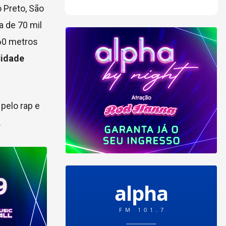
 Preto, São
a de 70 mil
160 metros
Cidade
pelo rap e
.