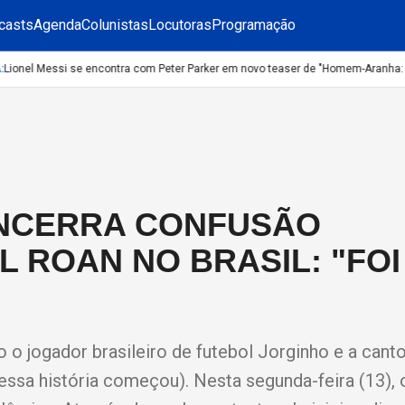
casts
Agenda
Colunistas
Locutoras
Programação
onel Messi se encontra com Peter Parker em novo teaser de "Homem-Aranha: Um
NCERRA CONFUSÃO
 ROAN NO BRASIL: "FOI
o jogador brasileiro de futebol Jorginho e a cant
sa história começou). Nesta segunda-feira (13), o