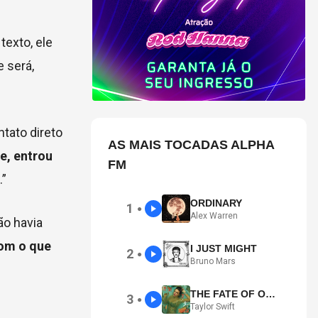
texto, ele
e será,
tato direto
AS MAIS TOCADAS ALPHA
e, entrou
FM
.”
ORDINARY
1
●
Alex Warren
ão havia
om o que
I JUST MIGHT
2
●
Bruno Mars
THE FATE OF OPHELIA
3
●
Taylor Swift