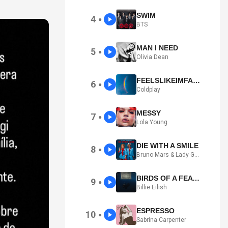
SWIM
4
●
BTS
MAN I NEED
5
●
Olivia Dean
FEELSLIKEIMFALLINGINLOVE
6
●
Coldplay
MESSY
7
●
Lola Young
DIE WITH A SMILE
8
●
Bruno Mars & Lady Gaga
BIRDS OF A FEATHER
9
●
Billie Eilish
ESPRESSO
10
●
Sabrina Carpenter