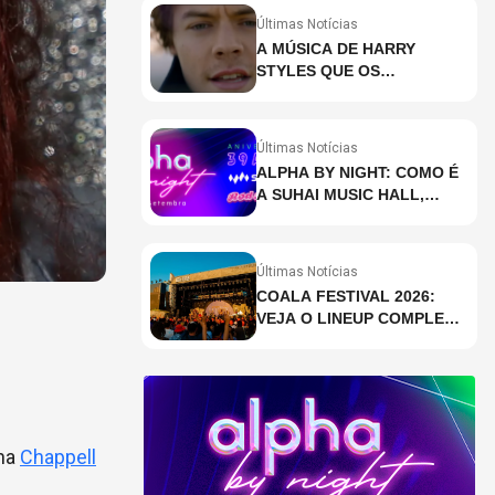
Últimas Notícias
A MÚSICA DE HARRY
STYLES QUE OS
BRASILEIROS MAIS ESTÃO
PESQUISANDO
Últimas Notícias
ALPHA BY NIGHT: COMO É
A SUHAI MUSIC HALL,
CASA DE EVENTOS DE
DESTAQUE EM SÃO
PAULO?
Últimas Notícias
COALA FESTIVAL 2026:
VEJA O LINEUP COMPLETO
DOS DOIS DIAS
ana
Chappell