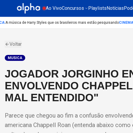
Ao Vivo
Concursos
Playlists
Notícias
Pod
A música de Harry Styles que os brasileiros mais estão pesquisando
CINEMA
:
Li
Voltar
MUSICA
JOGADOR JORGINHO E
ENVOLVENDO CHAPPELL
MAL ENTENDIDO"
Parece que chegou ao fim a confusão envolvendo 
americana Chappell Roan (entenda abaixo como es