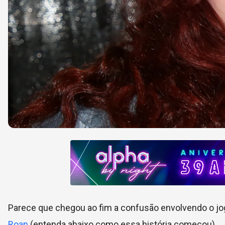
Parece que chegou ao fim a confusão envolvendo o jog
Roan
(entenda abaixo como essa história começou).