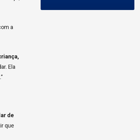
 com a
criança,
ar. Ela
.”
ar de
ir que