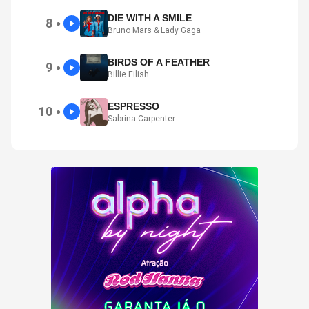
DIE WITH A SMILE
8
●
Bruno Mars & Lady Gaga
BIRDS OF A FEATHER
9
●
Billie Eilish
ESPRESSO
10
●
Sabrina Carpenter