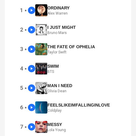
ORDINARY
1
●
Alex Warren
I JUST MIGHT
2
●
Bruno Mars
THE FATE OF OPHELIA
3
●
Taylor Swift
SWIM
4
●
BTS
MAN I NEED
5
●
Olivia Dean
FEELSLIKEIMFALLINGINLOVE
6
●
Coldplay
MESSY
7
●
Lola Young