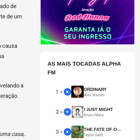
tado de
nte de um
m causa
ma
AS MAIS TOCADAS ALPHA
FM
evelando a
ORDINARY
1
●
peração.
Alex Warren
I JUST MIGHT
2
●
Bruno Mars
THE FATE OF OPHELIA
3
●
 uma casa,
Taylor Swift