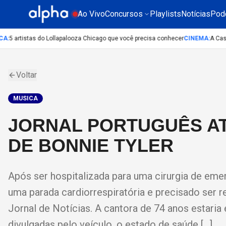
Ao Vivo
Concursos
Playlists
Notícias
Pod
:
5 artistas do Lollapalooza Chicago que você precisa conhecer
CINEMA
:
A Casa d
Voltar
MUSICA
JORNAL PORTUGUÊS AT
DE BONNIE TYLER
Após ser hospitalizada para uma cirurgia de emer
uma parada cardiorrespiratória e precisado ser r
Jornal de Notícias. A cantora de 74 anos estar
divulgadas pelo veículo, o estado de saúde […]