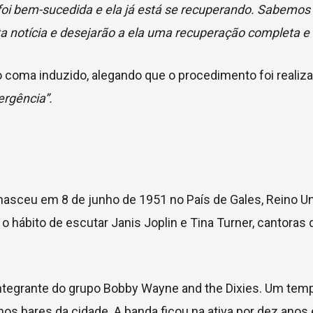
a foi bem-sucedida e ela já está se recuperando. Sabemos
a notícia e desejarão a ela uma recuperação completa e 
o coma induzido, alegando que o procedimento foi realiza
ergência”.
 nasceu em 8 de junho de 1951 no País de Gales, Reino U
 o hábito de escutar Janis Joplin e Tina Turner, cantoras
tegrante do grupo Bobby Wayne and the Dixies. Um temp
nos bares da cidade. A banda ficou na ativa por dez anos