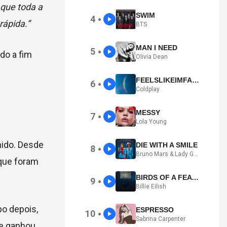
 que toda a
SWIM
4
●
rápida.”
BTS
MAN I NEED
5
●
do a fim
Olivia Dean
FEELSLIKEIMFALLINGINLOVE
6
●
Coldplay
MESSY
7
●
Lola Young
nido. Desde
DIE WITH A SMILE
8
●
Bruno Mars & Lady Gaga
 que foram
BIRDS OF A FEATHER
9
●
Billie Eilish
o depois,
ESPRESSO
10
●
Sabrina Carpenter
 e ganhou