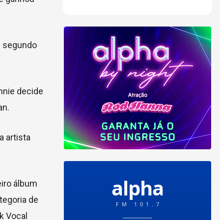
 O segundo
nnie decide
an.
 artista
eiro álbum
tegoria de
k Vocal