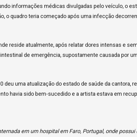
undo informações médicas divulgadas pelo veículo, o es
ão, o quadro teria começado após uma infecção decorre
 onde reside atualmente, após relatar dores intensas e se
gia intestinal de emergência, supostamente causada por u
 80 deu uma atualização do estado de saúde da cantora, r
ento havia sido bem-sucedido e a artista estava em recu
nternada em um hospital em Faro, Portugal, onde possui