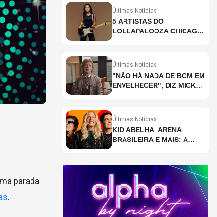
Últimas Notícias
5 ARTISTAS DO
LOLLAPALOOZA CHICAGO
QUE VOCÊ PRECISA
CONHECER
Últimas Notícias
"NÃO HÁ NADA DE BOM EM
ENVELHECER", DIZ MICK
JAGGER
Últimas Notícias
KID ABELHA, ARENA
BRASILEIRA E MAIS: A
AGENDA DE SHOWS DA
SEMANA EM SÃO PAULO
 uma parada
ias
.