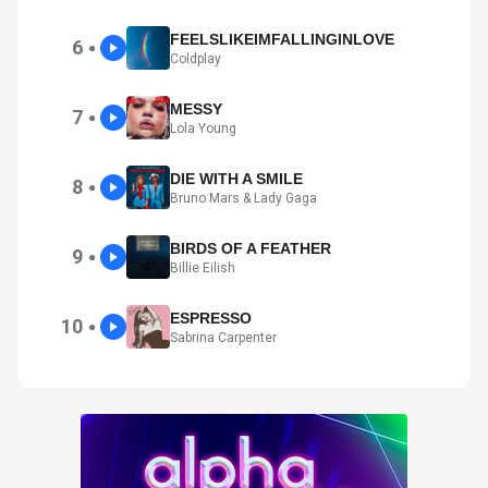
FEELSLIKEIMFALLINGINLOVE
6
●
Coldplay
MESSY
7
●
Lola Young
DIE WITH A SMILE
8
●
Bruno Mars & Lady Gaga
BIRDS OF A FEATHER
9
●
Billie Eilish
ESPRESSO
10
●
Sabrina Carpenter