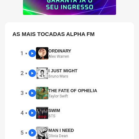
AS MAIS TOCADAS ALPHA FM
ORDINARY
1
●
Alex Warren
I JUST MIGHT
2
●
Bruno Mars
THE FATE OF OPHELIA
3
●
Taylor Swift
SWIM
4
●
BTS
MAN I NEED
5
●
Olivia Dean