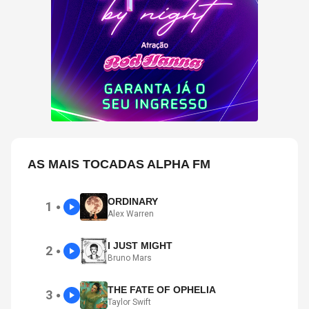
AS MAIS TOCADAS ALPHA FM
ORDINARY
1
●
Alex Warren
I JUST MIGHT
2
●
Bruno Mars
THE FATE OF OPHELIA
3
●
Taylor Swift