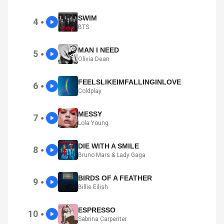
SWIM
4
●
BTS
MAN I NEED
5
●
Olivia Dean
FEELSLIKEIMFALLINGINLOVE
6
●
Coldplay
MESSY
7
●
Lola Young
DIE WITH A SMILE
8
●
Bruno Mars & Lady Gaga
BIRDS OF A FEATHER
9
●
Billie Eilish
ESPRESSO
10
●
Sabrina Carpenter