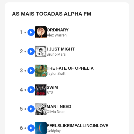
AS MAIS TOCADAS ALPHA FM
ORDINARY
1
●
Alex Warren
I JUST MIGHT
2
●
Bruno Mars
THE FATE OF OPHELIA
3
●
Taylor Swift
SWIM
4
●
BTS
MAN I NEED
5
●
Olivia Dean
FEELSLIKEIMFALLINGINLOVE
6
●
Coldplay