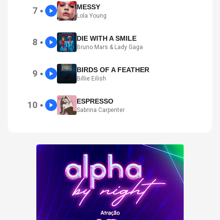
MESSY
7
●
Lola Young
DIE WITH A SMILE
8
●
Bruno Mars & Lady Gaga
BIRDS OF A FEATHER
9
●
Billie Eilish
ESPRESSO
10
●
Sabrina Carpenter