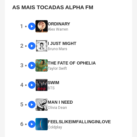
AS MAIS TOCADAS ALPHA FM
ORDINARY
1
●
Alex Warren
I JUST MIGHT
2
●
Bruno Mars
THE FATE OF OPHELIA
3
●
Taylor Swift
SWIM
4
●
BTS
MAN I NEED
5
●
Olivia Dean
FEELSLIKEIMFALLINGINLOVE
6
●
Coldplay