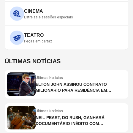
CINEMA
Estreias e sessões especiais
TEATRO
Peças em cartaz
ÚLTIMAS NOTÍCIAS
Últimas Notícias
ELTON JOHN ASSINOU CONTRATO
MILIONÁRIO PARA RESIDÊNCIA EM
HOLOGRAMA, DIZ SITE
Últimas Notícias
NEIL PEART, DO RUSH, GANHARÁ
DOCUMENTÁRIO INÉDITO COM
PARTICIPAÇÃO DE CHAD SMITH, STEWART