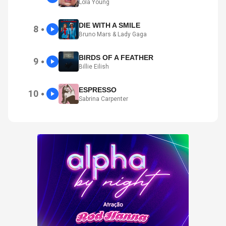
Lola Young
DIE WITH A SMILE
8
●
Bruno Mars & Lady Gaga
BIRDS OF A FEATHER
9
●
Billie Eilish
ESPRESSO
10
●
Sabrina Carpenter