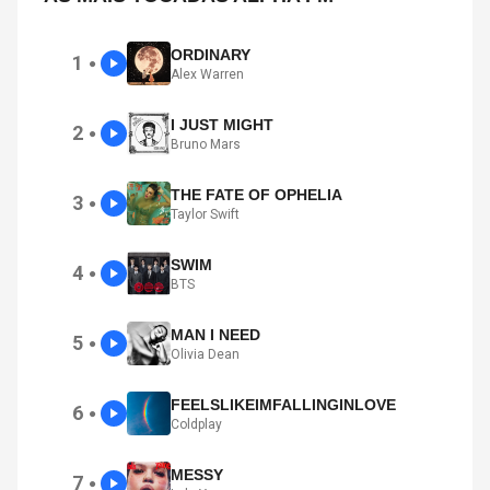
ORDINARY
1
●
Alex Warren
I JUST MIGHT
2
●
Bruno Mars
THE FATE OF OPHELIA
3
●
Taylor Swift
SWIM
4
●
BTS
MAN I NEED
5
●
Olivia Dean
FEELSLIKEIMFALLINGINLOVE
6
●
Coldplay
MESSY
7
●