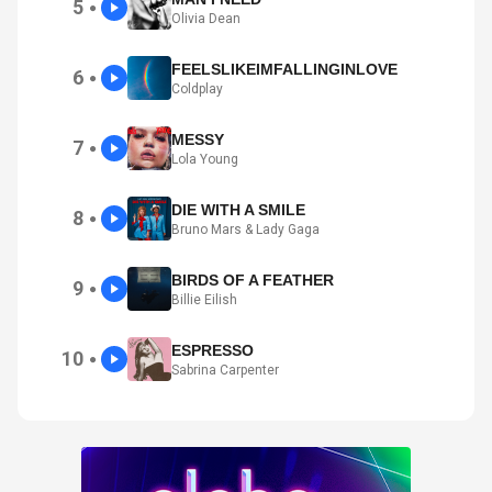
5
●
Olivia Dean
FEELSLIKEIMFALLINGINLOVE
6
●
Coldplay
MESSY
7
●
Lola Young
DIE WITH A SMILE
8
●
Bruno Mars & Lady Gaga
BIRDS OF A FEATHER
9
●
Billie Eilish
ESPRESSO
10
●
Sabrina Carpenter