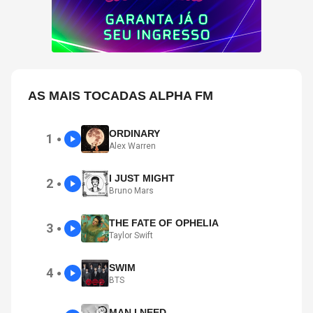
AS MAIS TOCADAS ALPHA FM
ORDINARY
1
●
Alex Warren
I JUST MIGHT
2
●
Bruno Mars
THE FATE OF OPHELIA
3
●
Taylor Swift
SWIM
4
●
BTS
MAN I NEED