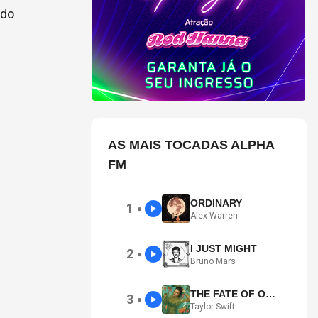
 do
AS MAIS TOCADAS ALPHA
FM
ORDINARY
1
●
Alex Warren
I JUST MIGHT
2
●
Bruno Mars
THE FATE OF OPHELIA
3
●
Taylor Swift