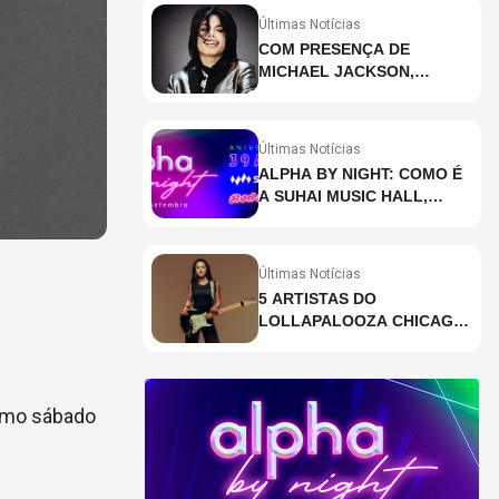
Últimas Notícias
COM PRESENÇA DE
MICHAEL JACKSON,
DESCUBRA AS 10 MÚSICAS
MAIS OUVIDAS NO MUNDO
ATUALMENTE (DE 26 DE
Últimas Notícias
JUNHO A 2 DE JULHO)
ALPHA BY NIGHT: COMO É
A SUHAI MUSIC HALL,
CASA DE EVENTOS DE
DESTAQUE EM SÃO
PAULO?
Últimas Notícias
5 ARTISTAS DO
LOLLAPALOOZA CHICAGO
QUE VOCÊ PRECISA
CONHECER
timo sábado