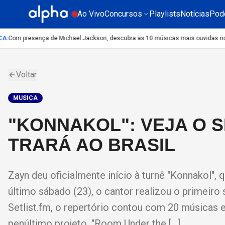
Ao Vivo
Concursos
Playlists
Notícias
Pod
Com presença de Michael Jackson, descubra as 10 músicas mais ouvidas no mun
Voltar
MUSICA
"KONNAKOL": VEJA O S
TRARÁ AO BRASIL
Zayn deu oficialmente início à turnê "Konnakol"
último sábado (23), o cantor realizou o primeiro
Setlist.fm, o repertório contou com 20 músicas
penúltimo projeto, "Room Under the […]