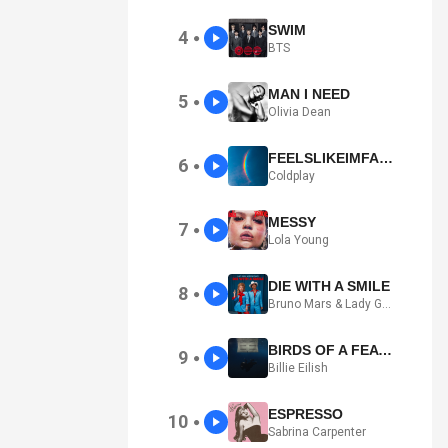
SWIM
4
●
BTS
MAN I NEED
5
●
Olivia Dean
FEELSLIKEIMFALLINGINLOVE
6
●
Coldplay
MESSY
7
●
Lola Young
DIE WITH A SMILE
8
●
Bruno Mars & Lady Gaga
BIRDS OF A FEATHER
9
●
Billie Eilish
ESPRESSO
10
●
Sabrina Carpenter