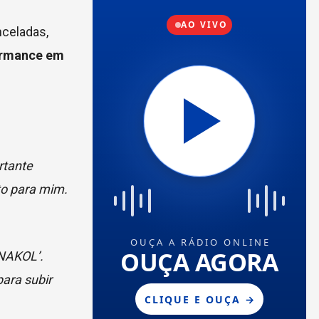
nceladas,
formance em
rtante
to para mim.
NNAKOL’.
para subir