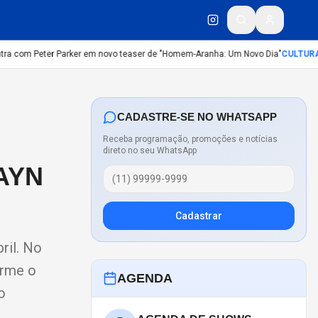
a com Peter Parker em novo teaser de "Homem-Aranha: Um Novo Dia"
CULTURA
:
D
CADASTRE-SE NO WHATSAPP
Receba programação, promoções e notícias
direto no seu WhatsApp
AYN
Cadastrar
ril. No
orme o
AGENDA
o