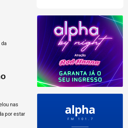
 da
no
elou nas
da por estar