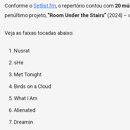
Conforme o
Setlist.fm
, o repertório contou com
20 mú
penúltimo projeto,
“Room Under the Stairs”
(2024) – 
Veja as faixas tocadas abaixo:
Nusrat
sHe
Met Tonight
Birds on a Cloud
What I Am
Alienated
Dreamin