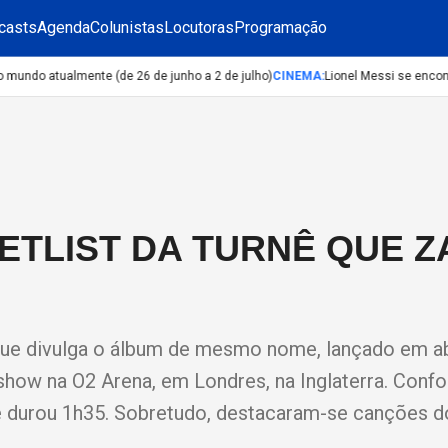
casts
Agenda
Colunistas
Locutoras
Programação
do atualmente (de 26 de junho a 2 de julho)
CINEMA
:
Lionel Messi se encontr
ETLIST DA TURNÊ QUE Z
, que divulga o álbum de mesmo nome, lançado em ab
 show na O2 Arena, em Londres, na Inglaterra. Conf
 e durou 1h35. Sobretudo, destacaram-se canções d