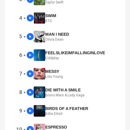
Taylor Swift
SWIM
4
●
BTS
MAN I NEED
5
●
Olivia Dean
FEELSLIKEIMFALLINGINLOVE
6
●
Coldplay
MESSY
7
●
Lola Young
DIE WITH A SMILE
8
●
Bruno Mars & Lady Gaga
BIRDS OF A FEATHER
9
●
Billie Eilish
ESPRESSO
10
●