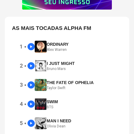
AS MAIS TOCADAS ALPHA FM
ORDINARY
1
●
Alex Warren
I JUST MIGHT
2
●
Bruno Mars
THE FATE OF OPHELIA
3
●
Taylor Swift
SWIM
4
●
BTS
MAN I NEED
5
●
Olivia Dean