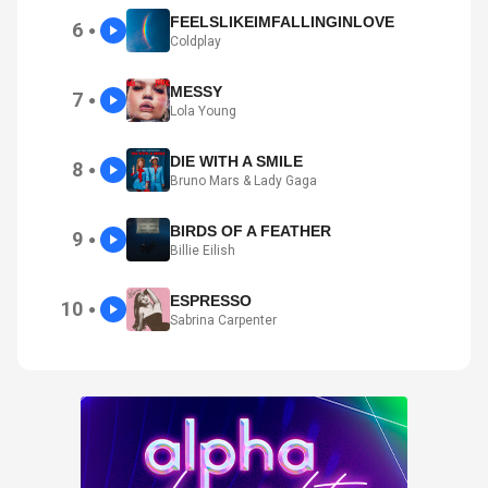
FEELSLIKEIMFALLINGINLOVE
6
●
Coldplay
MESSY
7
●
Lola Young
DIE WITH A SMILE
8
●
Bruno Mars & Lady Gaga
BIRDS OF A FEATHER
9
●
Billie Eilish
ESPRESSO
10
●
Sabrina Carpenter