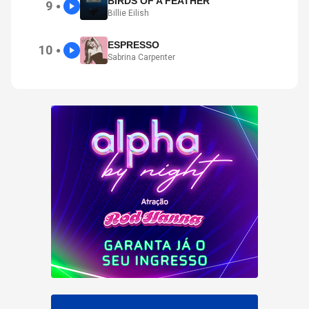
BIRDS OF A FEATHER
9
●
Billie Eilish
ESPRESSO
10
●
Sabrina Carpenter