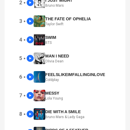
I JUST MIGHT
2
●
Bruno Mars
THE FATE OF OPHELIA
3
●
Taylor Swift
SWIM
4
●
BTS
MAN I NEED
5
●
Olivia Dean
FEELSLIKEIMFALLINGINLOVE
6
●
Coldplay
MESSY
7
●
Lola Young
DIE WITH A SMILE
8
●
Bruno Mars & Lady Gaga