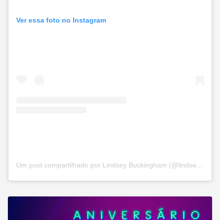
Ver essa foto no Instagram
Um post compartilhado por Lindsey Buckingham (@lindseybuckingham)