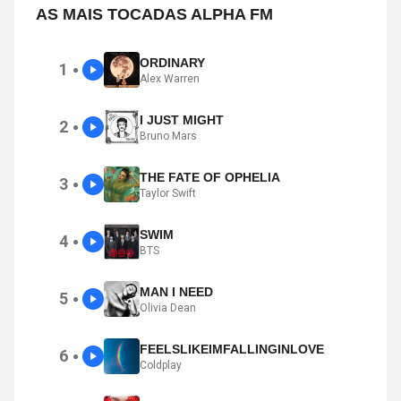
AS MAIS TOCADAS ALPHA FM
ORDINARY
1
●
Alex Warren
I JUST MIGHT
2
●
Bruno Mars
THE FATE OF OPHELIA
3
●
Taylor Swift
SWIM
4
●
BTS
MAN I NEED
5
●
Olivia Dean
FEELSLIKEIMFALLINGINLOVE
6
●
Coldplay