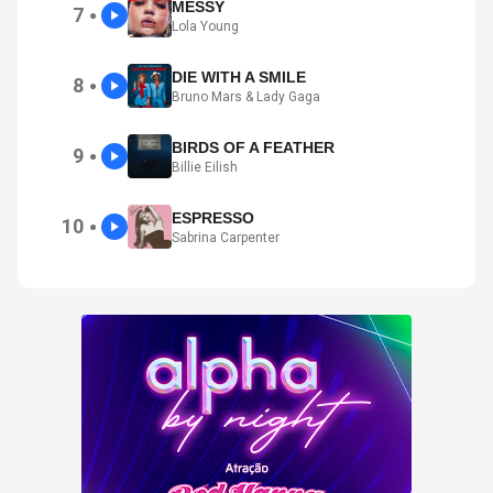
MESSY
7
●
Lola Young
DIE WITH A SMILE
8
●
Bruno Mars & Lady Gaga
BIRDS OF A FEATHER
9
●
Billie Eilish
ESPRESSO
10
●
Sabrina Carpenter