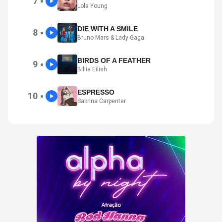
7
●
Lola Young
DIE WITH A SMILE
8
●
Bruno Mars & Lady Gaga
BIRDS OF A FEATHER
9
●
Billie Eilish
ESPRESSO
10
●
Sabrina Carpenter