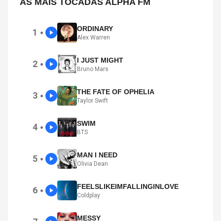
AS MAIS TOCADAS ALPHA FM
ORDINARY
1
●
Alex Warren
I JUST MIGHT
2
●
Bruno Mars
THE FATE OF OPHELIA
3
●
Taylor Swift
SWIM
4
●
BTS
MAN I NEED
5
●
Olivia Dean
FEELSLIKEIMFALLINGINLOVE
6
●
Coldplay
MESSY