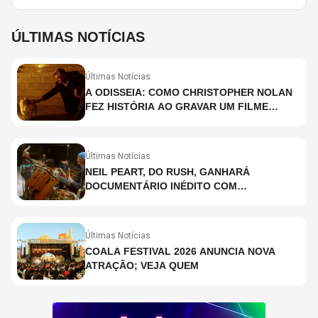
ÚLTIMAS NOTÍCIAS
Últimas Notícias
A ODISSEIA: COMO CHRISTOPHER NOLAN
FEZ HISTÓRIA AO GRAVAR UM FILME
INTEIRAMENTE EM IMAX E O QUE ISSO
SIGNIFICA
Últimas Notícias
NEIL PEART, DO RUSH, GANHARÁ
DOCUMENTÁRIO INÉDITO COM
PARTICIPAÇÃO DE CHAD SMITH, STEWART
COPELAND E DANNY CAREY
Últimas Notícias
COALA FESTIVAL 2026 ANUNCIA NOVA
ATRAÇÃO; VEJA QUEM