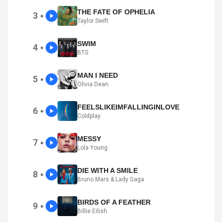
THE FATE OF OPHELIA
3
●
Taylor Swift
SWIM
4
●
BTS
MAN I NEED
5
●
Olivia Dean
FEELSLIKEIMFALLINGINLOVE
6
●
Coldplay
MESSY
7
●
Lola Young
DIE WITH A SMILE
8
●
Bruno Mars & Lady Gaga
BIRDS OF A FEATHER
9
●
Billie Eilish