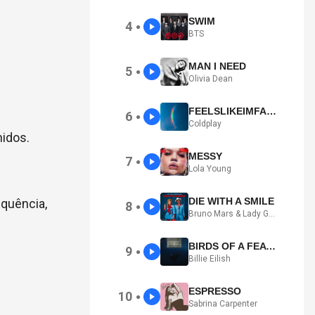
SWIM
4
●
BTS
MAN I NEED
5
●
Olivia Dean
FEELSLIKEIMFALLINGINLOVE
6
●
Coldplay
idos.
MESSY
7
●
Lola Young
DIE WITH A SMILE
equência,
8
●
Bruno Mars & Lady Gaga
BIRDS OF A FEATHER
9
●
Billie Eilish
ESPRESSO
10
●
Sabrina Carpenter