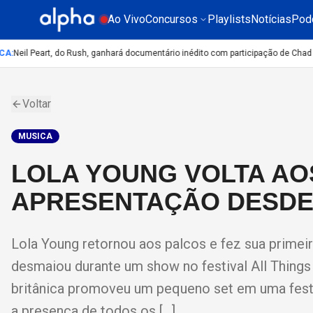
Ao Vivo
Concursos
Playlists
Notícias
Pod
:
Neil Peart, do Rush, ganhará documentário inédito com participação de Chad S
Voltar
MUSICA
LOLA YOUNG VOLTA AOS
APRESENTAÇÃO DESDE
Lola Young retornou aos palcos e fez sua prime
desmaiou durante um show no festival All Things
britânica promoveu um pequeno set em uma fest
a presença de todos os […]