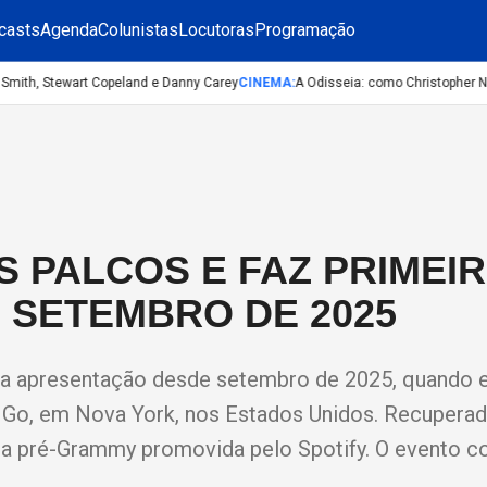
casts
Agenda
Colunistas
Locutoras
Programação
mith, Stewart Copeland e Danny Carey
CINEMA
:
A Odisseia: como Christopher Nolan
 PALCOS E FAZ PRIMEI
 SETEMBRO DE 2025
ira apresentação desde setembro de 2025, quando e
 Go, em Nova York, nos Estados Unidos. Recuperada,
a pré-Grammy promovida pelo Spotify. O evento 