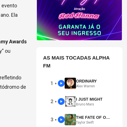
O evento
ano. Ela
ammy Awards
y” ou
AS MAIS TOCADAS ALPHA
FM
refletindo
ORDINARY
1
●
Autódromo de
Alex Warren
I JUST MIGHT
2
●
Bruno Mars
THE FATE OF OPHELIA
3
●
Taylor Swift