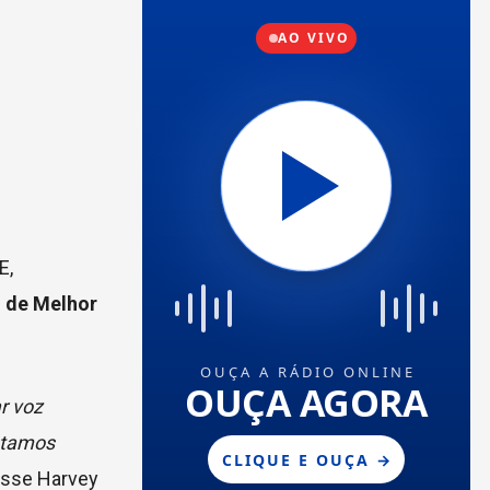
E,
 de Melhor
r voz
estamos
disse Harvey