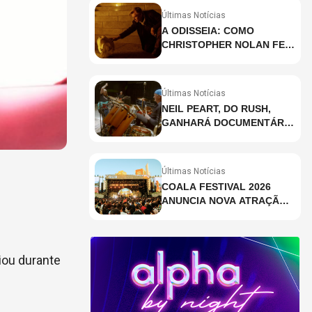
Últimas Notícias
A ODISSEIA: COMO
CHRISTOPHER NOLAN FEZ
HISTÓRIA AO GRAVAR UM
FILME INTEIRAMENTE EM
IMAX E O QUE ISSO
Últimas Notícias
SIGNIFICA
NEIL PEART, DO RUSH,
GANHARÁ DOCUMENTÁRIO
INÉDITO COM
PARTICIPAÇÃO DE CHAD
SMITH, STEWART
Últimas Notícias
COPELAND E DANNY
COALA FESTIVAL 2026
CAREY
ANUNCIA NOVA ATRAÇÃO;
VEJA QUEM
iou durante