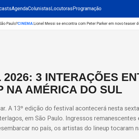
casts
Agenda
Colunistas
Locutoras
Programação
 Paulo?
CINEMA
:
Lionel Messi se encontra com Peter Parker em novo teaser de
2026: 3 INTERAÇÕES E
P NA AMÉRICA DO SUL
r. A 13º edição do festival acontecerá nesta sexta-
terlagos, em São Paulo. Ingressos remanescentes 
esembarcar no país, os artistas do lineup tocaram 