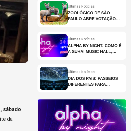
Últimas Notícias
ZOOLÓGICO DE SÃO
PAULO ABRE VOTAÇÃO
PARA ESCOLHER NOMES
DE FILHOTES DE LOBO-
GUARÁ
Últimas Notícias
ALPHA BY NIGHT: COMO É
A SUHAI MUSIC HALL,
CASA DE EVENTOS DE
DESTAQUE EM SÃO
PAULO?
Últimas Notícias
DIA DOS PAIS: PASSEIOS
DIFERENTES PARA
CELEBRAR A DATA
), sábado
ite da