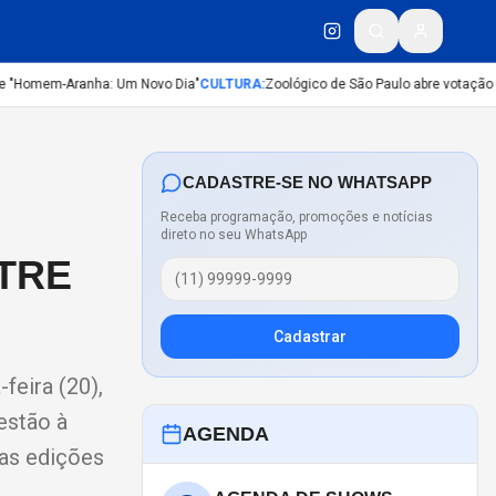
 "Homem-Aranha: Um Novo Dia"
CULTURA
:
Zoológico de São Paulo abre votação par
CADASTRE-SE NO WHATSAPP
Receba programação, promoções e notícias
direto no seu WhatsApp
NTRE
Cadastrar
feira (20),
estão à
AGENDA
nas edições