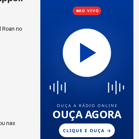
l Roan no
cou nas