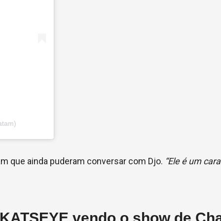
atam)
aram que ainda puderam conversar com Djo.
“Ele é um cara
e KATSEYE vendo o show de Cha