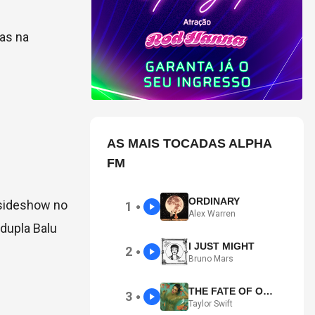
das na
AS MAIS TOCADAS ALPHA
FM
ORDINARY
 sideshow no
1
●
Alex Warren
 dupla Balu
I JUST MIGHT
2
●
Bruno Mars
THE FATE OF OPHELIA
3
●
Taylor Swift