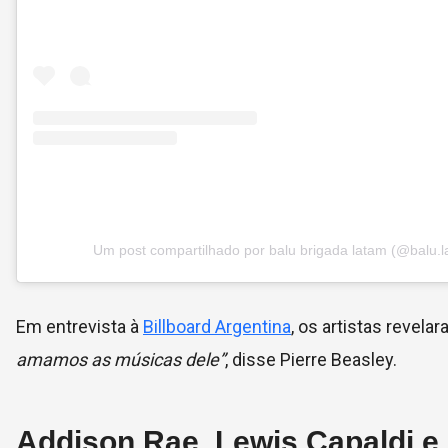
Um post compartilhado por balu brigada latam (@balu.l
Em entrevista à
Billboard Argentina
, os artistas revel
amamos as músicas dele”
, disse Pierre Beasley.
Addison Rae, Lewis Capaldi 