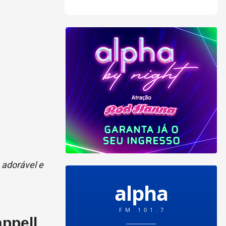
 adorável e
ppell