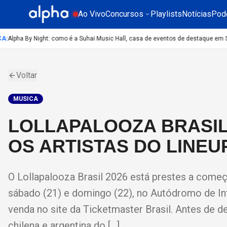
Ao Vivo
Concursos
Playlists
Notícias
Pod
Alpha By Night: como é a Suhai Music Hall, casa de eventos de destaque em São
Voltar
MUSICA
LOLLAPALOOZA BRASIL 
OS ARTISTAS DO LINEU
O Lollapalooza Brasil 2026 está prestes a começa
sábado (21) e domingo (22), no Autódromo de In
venda no site da Ticketmaster Brasil. Antes de d
chilena e argentina do […]