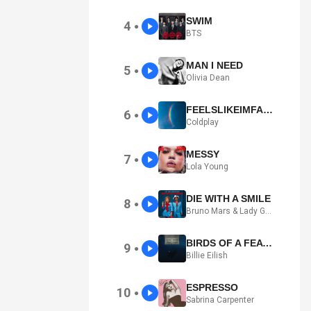
SWIM
4
●
BTS
MAN I NEED
5
●
Olivia Dean
FEELSLIKEIMFALLINGINLOVE
6
●
Coldplay
MESSY
7
●
Lola Young
DIE WITH A SMILE
8
●
Bruno Mars & Lady Gaga
BIRDS OF A FEATHER
9
●
Billie Eilish
ESPRESSO
10
●
Sabrina Carpenter