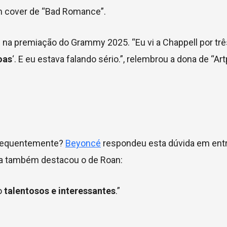
m cover de “Bad Romance”.
na premiação do Grammy 2025. “Eu vi a Chappell por tr
oas
‘. E eu estava falando sério.”, relembrou a dona de “Ar
 frequentemente?
Beyoncé
respondeu esta dúvida em entr
la também destacou o de Roan:
o
talentosos e interessantes
.”