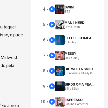
SWIM
4
●
BTS
MAN I NEED
5
●
eu toquei
Olivia Dean
isso, e pude
FEELSLIKEIMFALLINGINLOVE
6
●
Coldplay
MESSY
7
●
a Midwest
Lola Young
ido pela
DIE WITH A SMILE
8
●
Bruno Mars & Lady Gaga
BIRDS OF A FEATHER
9
●
Billie Eilish
ESPRESSO
10
●
Sabrina Carpenter
 “Eu amo a