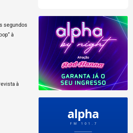
ês segundos
tpop” à
evista à