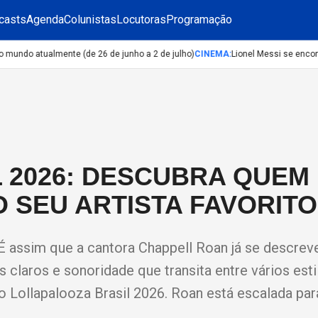
casts
Agenda
Colunistas
Locutoras
Programação
do atualmente (de 26 de junho a 2 de julho)
CINEMA
:
Lionel Messi se encontr
 2026: DESCUBRA QUEM 
 SEU ARTISTA FAVORITO
". É assim que a cantora Chappell Roan já se descrev
claros e sonoridade que transita entre vários esti
o Lollapalooza Brasil 2026. Roan está escalada par