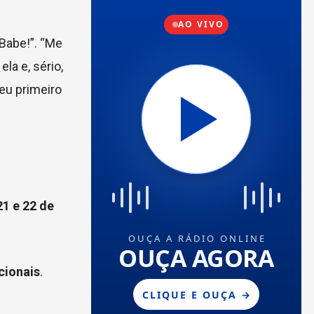
Babe!”. “Me
la e, sério,
eu primeiro
21 e 22 de
cionais
.