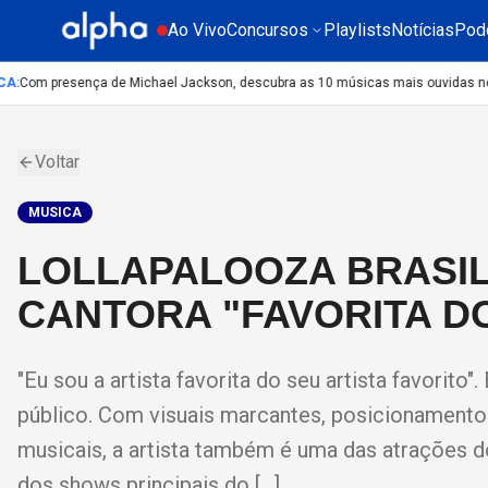
Ao Vivo
Concursos
Playlists
Notícias
Pod
:
Com presença de Michael Jackson, descubra as 10 músicas mais ouvidas no mun
Voltar
MUSICA
LOLLAPALOOZA BRASIL
CANTORA "FAVORITA DO
"Eu sou a artista favorita do seu artista favorito
público. Com visuais marcantes, posicionamentos 
musicais, a artista também é uma das atrações d
dos shows principais do […]