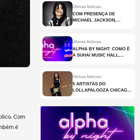
Últimas Notícias
COM PRESENÇA DE
MICHAEL JACKSON,
DESCUBRA AS 10 MÚSICAS
MAIS OUVIDAS NO MUNDO
ATUALMENTE (DE 26 DE
Últimas Notícias
JUNHO A 2 DE JULHO)
ALPHA BY NIGHT: COMO É
A SUHAI MUSIC HALL,
CASA DE EVENTOS DE
DESTAQUE EM SÃO
PAULO?
Últimas Notícias
5 ARTISTAS DO
LOLLAPALOOZA CHICAGO
QUE VOCÊ PRECISA
CONHECER
blico. Com
também é