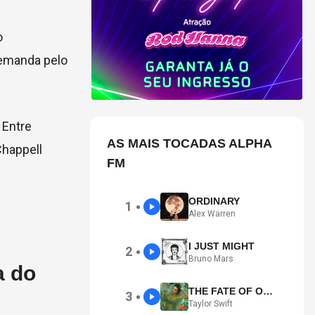
o
demanda pelo
. Entre
AS MAIS TOCADAS ALPHA
Chappell
FM
ORDINARY
1
●
Alex Warren
I JUST MIGHT
2
●
Bruno Mars
a do
THE FATE OF OPHELIA
3
●
Taylor Swift