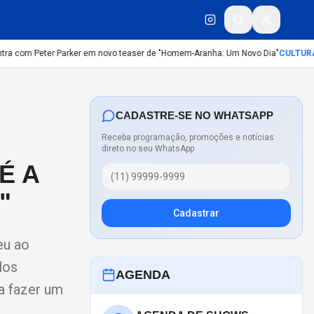
a com Peter Parker em novo teaser de "Homem-Aranha: Um Novo Dia"
CULTURA
:
D
CADASTRE-SE NO WHATSAPP
Receba programação, promoções e notícias
direto no seu WhatsApp
É A
"
Cadastrar
eu ao
los
AGENDA
a fazer um