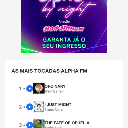
AS MAIS TOCADAS ALPHA FM
ORDINARY
1
●
Alex Warren
I JUST MIGHT
2
●
Bruno Mars
THE FATE OF OPHELIA
3
●
Taylor Swift