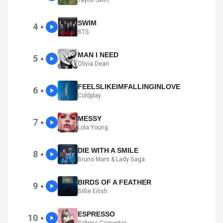
SWIM
4
●
BTS
MAN I NEED
5
●
Olivia Dean
FEELSLIKEIMFALLINGINLOVE
6
●
Coldplay
MESSY
7
●
Lola Young
DIE WITH A SMILE
8
●
Bruno Mars & Lady Gaga
BIRDS OF A FEATHER
9
●
Billie Eilish
ESPRESSO
10
●
Sabrina Carpenter