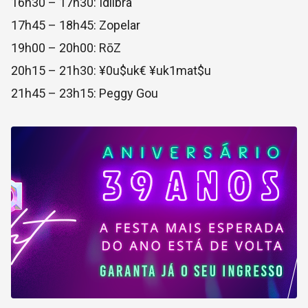
16h30 – 17h30: Idlibra
17h45 – 18h45: Zopelar
19h00 – 20h00: RōZ
20h15 – 21h30: ¥0u$uk€ ¥uk1mat$u
21h45 – 23h15: Peggy Gou