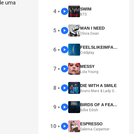
 de uma
SWIM
4
●
BTS
MAN I NEED
5
●
Olivia Dean
FEELSLIKEIMFALLINGINLOVE
6
●
Coldplay
MESSY
7
●
Lola Young
DIE WITH A SMILE
8
●
Bruno Mars & Lady Gaga
BIRDS OF A FEATHER
9
●
Billie Eilish
ESPRESSO
10
●
Sabrina Carpenter