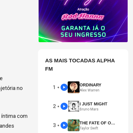
AS MAIS TOCADAS ALPHA
FM
 e
ORDINARY
1
jetória no
●
Alex Warren
I JUST MIGHT
2
●
Bruno Mars
 íntima com
THE FATE OF OPHELIA
3
randes
●
Taylor Swift