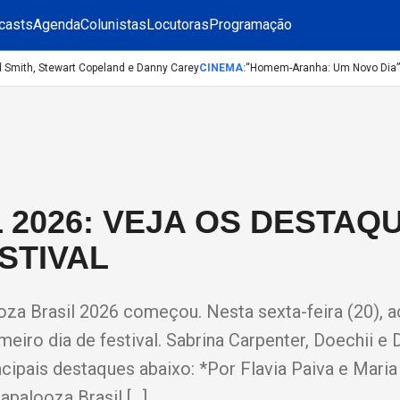
casts
Agenda
Colunistas
Locutoras
Programação
mith, Stewart Copeland e Danny Carey
CINEMA
:
“Homem-Aranha: Um Novo Dia”: con
 2026: VEJA OS DESTAQ
STIVAL
ooza Brasil 2026 começou. Nesta sexta-feira (20), 
eiro dia de festival. Sabrina Carpenter, Doechii e
ipais destaques abaixo: *Por Flavia Paiva e Maria
apalooza Brasil […]