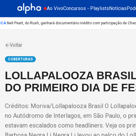
Ao Vivo
Concursos
Playlists
Notícias
Pod
A
:
Neil Peart, do Rush, ganhará documentário inédito com participação de Chad S
Voltar
COBERTURAS
LOLLAPALOOZA BRASIL
DO PRIMEIRO DIA DE FE
Créditos: Moriva/Lollapalooza Brasil O Lollapal
no Autódromo de Interlagos, em São Paulo, o prim
estavam escalados como headliners. Veja os princ
Barbosa Negra Li Negra Li levou ao palco do Loll