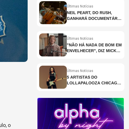
Últimas Notícias
NEIL PEART, DO RUSH,
GANHARÁ DOCUMENTÁRIO
INÉDITO COM
PARTICIPAÇÃO DE CHAD
SMITH, STEWART
Últimas Notícias
COPELAND E DANNY
"NÃO HÁ NADA DE BOM EM
CAREY
ENVELHECER", DIZ MICK
JAGGER
Últimas Notícias
5 ARTISTAS DO
LOLLAPALOOZA CHICAGO
QUE VOCÊ PRECISA
CONHECER
lo, o