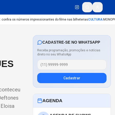
fira os números impressionantes do filme nas bilheterias
CULTURA
:
MONOPOLY 
CADASTRE-SE NO WHATSAPP
Receba programação, promoções e notícias
direto no seu WhatsApp
UES
Cadastrar
aconteceu
 Deftones
AGENDA
 Eloisa